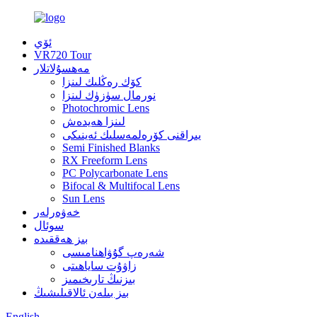
ئۆي
VR720 Tour
مەھسۇلاتلار
كۆك رەڭلىك لىنزا
نورمال سۈزۈك لىنزا
Photochromic Lens
لىنزا ھەيدەش
يىراقنى كۆرەلمەسلىك ئەينىكى
Semi Finished Blanks
RX Freeform Lens
PC Polycarbonate Lens
Bifocal & Multifocal Lens
Sun Lens
خەۋەرلەر
سوئال
بىز ھەققىدە
شەرەپ گۇۋاھنامىسى
زاۋۇت ساياھىتى
بىزنىڭ تارىخىمىز
بىز بىلەن ئالاقىلىشىڭ
English