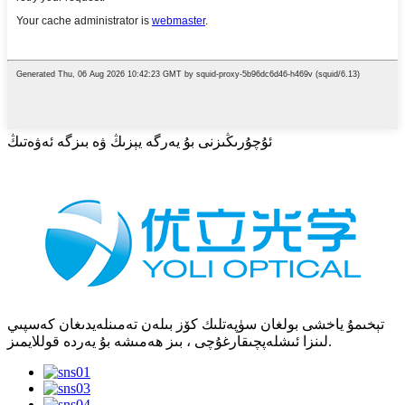
ئۇچۇرىڭىزنى بۇ يەرگە يېزىڭ ۋە بىزگە ئەۋەتىڭ
تېخىمۇ ياخشى بولغان سۈپەتلىك كۆز بىلەن تەمىنلەيدىغان كەسپىي
لىنزا ئىشلەپچىقارغۇچى ، بىز ھەمىشە بۇ يەردە قوللايمىز.