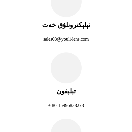
ئېلېكترونلۇق خەت
sales03@youli-lens.com
تېلېفون
+ 86-15996838273