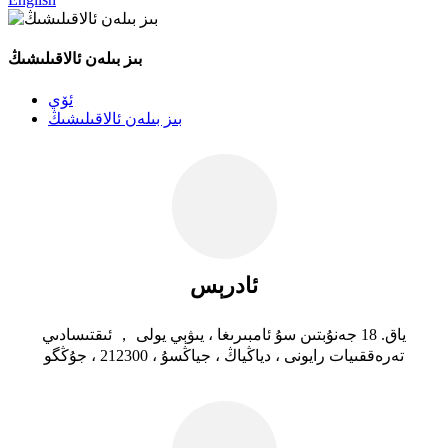
بىز بىلەن ئالاقىلىشىڭ
ئۆي
بىز بىلەن ئالاقىلىشىڭ
ئادرېس
ياق. 18 جەنۇبتىن سۇ ئامبىرىغا ، يىۋېي يولى ， ئىقتىسادىي
تەرەققىيات رايونى ، دياڭياڭ ، جياڭسۇ ، 212300 ، جۇڭگو