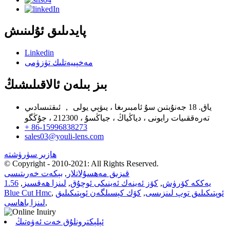
پايدىلىق ئۇلىنىش
Linkedin
مەخپىيەتلىك تۈزۈمى
بىز بىلەن ئالاقىلىشىڭ
ياق. 18 جەنۇبتىن سۇ ئامبىرىغا ، يىۋېي يولى ， ئىقتىسادىي
تەرەققىيات رايونى ، دياڭياڭ ، جياڭسۇ ، 212300 ، جۇڭگو
+ 86-15996838273
sales03@youli-lens.com
ھازىر سۈرۈشتە
© Copyright - 2010-2021: All Rights Reserved.
قىزىق مەھسۇلاتلار
,
بېكەت خەرىتىسى
يەككە كۆرۈش
,
كۆز ئەينەك ئەينىكى ئوچۇق
,
لىنزا ھەقسىز
,
1.56
ئوپتىكىلىق توپ لىنزىسى
,
كۆك كېسىلگەن ئوپتىكىلىق
,
Blue Cut Hmc
,
لىنزا باھاسى
ئېلېكترونلۇق خەت ئەۋەتىڭ