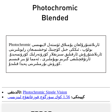
Photochromic ئارىلاشتۇرۇلغان يۇمىلاق ئۈستەل لايىھىسى
بولۇپ ، ئىككى خىل كۈچنىڭ ئوخشىمىغان رايونلىرىنى
ئارىلاشتۇرۇش ئارقىلىق سىزىقلار كۆرۈنەرلىك كۆرۈنمەيدۇ.
ئارتۇقچىلىقى گىرىم بويۇملىرى ، ئەمما ئۇ بىر قىسىم
كۆرۈش بۇرمىلىرىنى پەيدا قىلىدۇ.
Photochromic Single Vision
ئالدىنقى:
كېيىنكى:
1.56 كۆك سۈزگۈچ قوزغاتقۇچ لىنزىسى