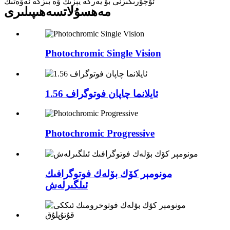
ئۇچۇرىڭىزنى بۇ يەرگە يېزىڭ ۋە بىزگە ئەۋەتىڭ
مەھسۇلات
سەھىپىلىرى
Photochromic Single Vision
1.56 ئايلانما چاپان فوتوگراف
Photochromic Progressive
مونومېر كۆك بۆلەك فوتوگرافىك
ئىلگىرلەش