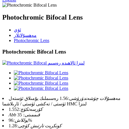
Photochromic Bifocal Lens
ئۆي
مەھسۇلاتلار
Photochromic Lens
Photochromic Bifocal Lens
مەھسۇلات چۈشەندۈرۈشى:
1.56 رەسىملىك ​​يۇمىلاق ئۈستەل
ئۈستى / تەكشى ئۈستى / ئارىلاشما HMC لىنزا
كۆرسەتكۈچ:
1.552
Abb قىممىتى:
35
96%
يوللاش:
كونكرېت تارتىش كۈچى:
1.28