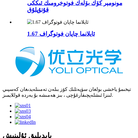
مونومېر كۆك بۆلەك فوتوخرومىك ئىككى
قۇتۇپلۇق
1.67 ئايلانما چاپان فوتوگراف
تېخىمۇ ياخشى بولغان سۈپەتلىك كۆز بىلەن تەمىنلەيدىغان كەسپىي
لىنزا ئىشلەپچىقارغۇچى ، بىز ھەمىشە بۇ يەردە قوللايمىز.
پايدىلىق ئۇلىنىش