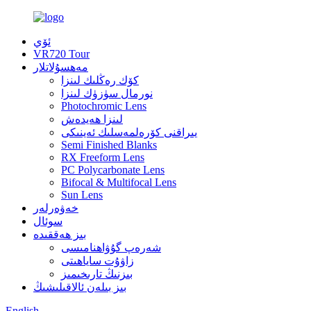
ئۆي
VR720 Tour
مەھسۇلاتلار
كۆك رەڭلىك لىنزا
نورمال سۈزۈك لىنزا
Photochromic Lens
لىنزا ھەيدەش
يىراقنى كۆرەلمەسلىك ئەينىكى
Semi Finished Blanks
RX Freeform Lens
PC Polycarbonate Lens
Bifocal & Multifocal Lens
Sun Lens
خەۋەرلەر
سوئال
بىز ھەققىدە
شەرەپ گۇۋاھنامىسى
زاۋۇت ساياھىتى
بىزنىڭ تارىخىمىز
بىز بىلەن ئالاقىلىشىڭ
English