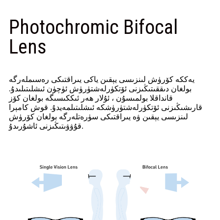
Photochromic Bifocal
Lens
يەككە كۆرۈش لىنزىسى يېقىن ياكى يىراقتىكى رەسىملەرگە
بولغان دىققىتىڭىزنى ئۆتكۈرلەشتۈرۈش ئۈچۈن ئىشلىتىلىدۇ.
قانداقلا بولمىسۇن ، ئۇلار ھەر ئىككىسىگە بولغان كۆز
قارىشىڭىزنى ئۆتكۈرلەشتۈرۈشكە ئىشلىتىلمەيدۇ. قوش كامېرا
لىنزىسى يېقىن ۋە يىراقتىكى سۈرەتلەرگە بولغان كۆرۈش
قۇۋۋىتىڭىزنى ئاشۇرىدۇ.