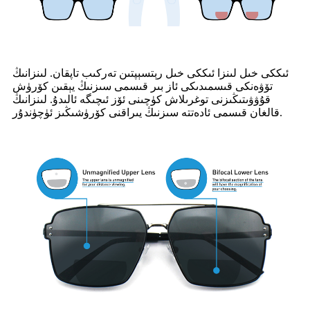
ئىككى خىل لىنزا ئىككى خىل رېتسېپتىن تەركىب تاپقان. لىنزانىڭ
تۆۋەنكى قىسمىدىكى ئاز بىر قىسمى سىزنىڭ يېقىن كۆرۈش
قۇۋۋىتىڭىزنى توغرىلاش كۈچىنى ئۆز ئىچىگە ئالىدۇ. لىنزانىڭ
قالغان قىسمى ئادەتتە سىزنىڭ يىراقنى كۆرۈشىڭىز ئۈچۈندۇر.