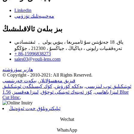
Linkedin
مەخپىيەتلىك تۈزۈمى
بىز بىلەن ئالاقىلىشىڭ
ياق. 18 جەنۇبتىن سۇ ئامبىرىغا ، يىۋېي يولى ， ئىقتىسادىي
تەرەققىيات رايونى ، دياڭياڭ ، جياڭسۇ ، 212300 ، جۇڭگو
+ 86-15996838273
sales03@youli-lens.com
ھازىر سۈرۈشتە
© Copyright - 2010-2021: All Rights Reserved.
قىزىق مەھسۇلاتلار
,
بېكەت خەرىتىسى
ئوپتىكىلىق توپ لىنزىسى
,
يەككە كۆرۈش
,
كۆك كېسىلگەن ئوپتىكىلىق
لىنزا باھاسى
,
كۆز ئەينەك ئەينىكى ئوچۇق
,
لىنزا ھەقسىز
,
1.56 Blue
Cut Hmc
,
ئېلېكترونلۇق خەت ئەۋەتىڭ
Wechat
WhatsApp