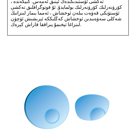
تەكشى ئۈستىدىكىدەك ئېنىق ئەمەس. كىيگەندە ،
كۆرۈنەرلىك كۆرۈنەرلىك بولمايدۇ. ئۇ فوتوگرافلىق تەكشى
ئۈستۈنكى قەۋەت بىلەن ئوخشاش ، ئەمما بىمار لىنزانىڭ
شەكلى سەۋەبىدىن ئوخشاش كەڭلىككە ئېرىشىش ئۈچۈن
لىنزاغا تېخىمۇ يىراققا قاراش كېرەك.