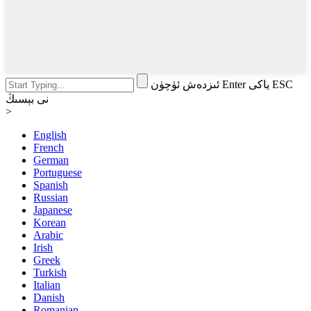
ئىزدەش ئۈچۈن Enter ياكى ESC
نى بېسىڭ
>
English
French
German
Portuguese
Spanish
Russian
Japanese
Korean
Arabic
Irish
Greek
Turkish
Italian
Danish
Romanian