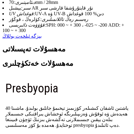
70mm / 28mm
دىئامېتىرى:
يېشىل AR نۇر قايتۇرۇشقا قارشى سىر
سىر:
UV-A ۋە UV-B دىن% 100 قوغداش
UV قوغداش:
رەسىم رەڭ تاللانمىلىرى:
كۈلرەڭ ، قوڭۇر
SPH: 000 ~ + 300 ، -025 ~ -200 ADD: +
قۇۋۋەت دائىرىسى:
100 ~ + 300
بىزگە ئېلخەت يوللاڭ
مەھسۇلات تەپسىلاتى
مەھسۇلات خەتكۈچلىرى
Presbyopia
40 ياشتىن ئاشقان كىشىلەر كۆزىمىز تېخىمۇ جانلىق بولىدۇ. ماشىنا
ھەيدەش ۋە ئوقۇش ۋەزىپىلىرىگە ئوخشاش يىراقتىكى جىسىملار
بىلەن يېقىن جىسىملارنى تەڭشەش بىزنىڭ ئۈچۈن قىيىنغا
توختايدۇ. ھەمدە بۇ كۆز مەسىلىسى presbyopia دەپ ئاتىلىدۇ.