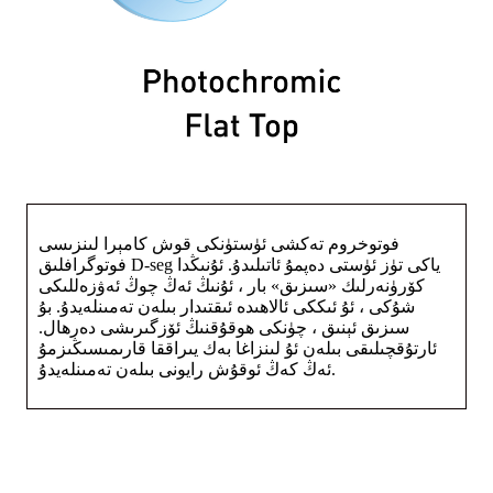
فوتوخروم تەكشى ئۈستۈنكى قوش كامېرا لىنزىسى
فوتوگرافلىق D-seg ياكى تۈز ئۈستى دەپمۇ ئاتىلىدۇ. ئۇنىڭدا
كۆرۈنەرلىك «سىزىق» بار ، ئۇنىڭ ئەڭ چوڭ ئەۋزەللىكى
شۇكى ، ئۇ ئىككى ئالاھىدە ئىقتىدار بىلەن تەمىنلەيدۇ. بۇ
سىزىق ئېنىق ، چۈنكى ھوقۇقنىڭ ئۆزگىرىشى دەرھال.
ئارتۇقچىلىقى بىلەن ئۇ لىنزاغا بەك يىراققا قارىمىسىڭىزمۇ
ئەڭ كەڭ ئوقۇش رايونى بىلەن تەمىنلەيدۇ.