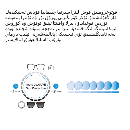
فوتوخروملىق قوش لىنزا سىرتقا چىققاندا قۇياش ئەينىكىدەك
قاراڭغۇلىشىدۇ. ئۇلار كۆزىڭىزنى يورۇق نۇر ۋە ئۇلترا بىنەپشە
نۇردىن قوغدايدۇ ، بىرلا ۋاقىتتا ئېنىق ئوقۇش ۋە كۆرۈش
ئىمكانىيىتىگە ئىگە قىلىدۇ. لىنزا بىر نەچچە مىنۇت ئىچىدە ئۆيدە
يەنە ئايدىڭلىشىدۇ. ئۆي ئىچىدىكى پائالىيەتلەرنى ئېلىپ بارماي
تۇرۇپ ئاسانلا ھۇزۇرلىنالايسىز.