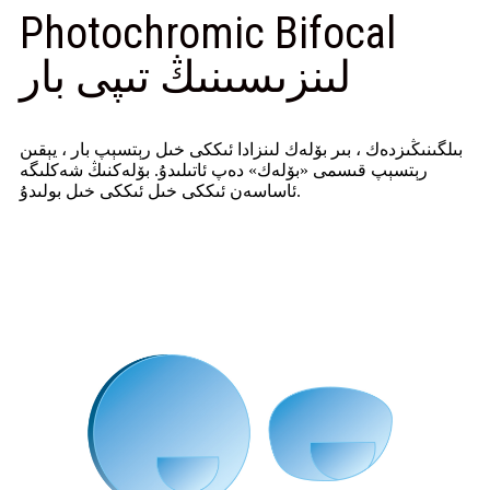
Photochromic Bifocal
لىنزىسىنىڭ تىپى بار
بىلگىنىڭىزدەك ، بىر بۆلەك لىنزادا ئىككى خىل رېتسېپ بار ، يېقىن
رېتسېپ قىسمى «بۆلەك» دەپ ئاتىلىدۇ. بۆلەكنىڭ شەكلىگە
ئاساسەن ئىككى خىل ئىككى خىل بولىدۇ.