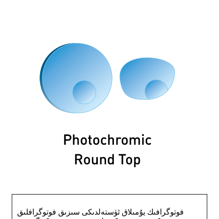
فوتوگرافىك يۇمىلاق ئۈستەلدىكى سىزىق فوتوگرافلىق